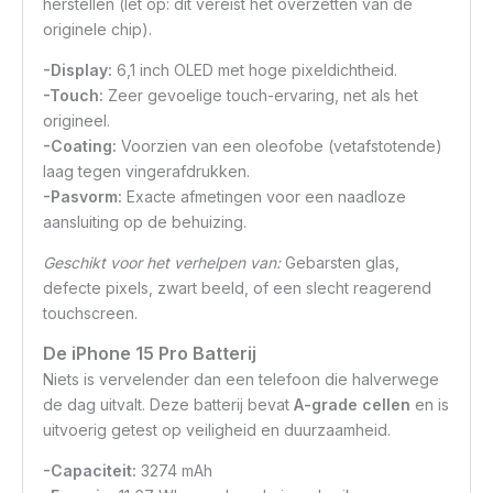
herstellen (let op: dit vereist het overzetten van de
originele chip).
-Display:
6,1 inch OLED met hoge pixeldichtheid.
-Touch:
Zeer gevoelige touch-ervaring, net als het
origineel.
-Coating:
Voorzien van een oleofobe (vetafstotende)
laag tegen vingerafdrukken.
-Pasvorm:
Exacte afmetingen voor een naadloze
aansluiting op de behuizing.
Geschikt voor het verhelpen van:
Gebarsten glas,
defecte pixels, zwart beeld, of een slecht reagerend
touchscreen.
De iPhone 15 Pro Batterij
Niets is vervelender dan een telefoon die halverwege
de dag uitvalt. Deze batterij bevat
A-grade cellen
en is
uitvoerig getest op veiligheid en duurzaamheid.
-Capaciteit:
3274 mAh