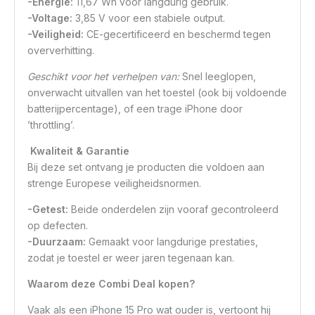
-Energie:
11,67 Wh voor langdurig gebruik.
-Voltage:
3,85 V voor een stabiele output.
-Veiligheid:
CE-gecertificeerd en beschermd tegen
oververhitting.
Geschikt voor het verhelpen van:
Snel leeglopen,
onverwacht uitvallen van het toestel (ook bij voldoende
batterijpercentage), of een trage iPhone door
’throttling’.
Kwaliteit & Garantie
Bij deze set ontvang je producten die voldoen aan
strenge Europese veiligheidsnormen.
-Getest:
Beide onderdelen zijn vooraf gecontroleerd
op defecten.
-Duurzaam:
Gemaakt voor langdurige prestaties,
zodat je toestel er weer jaren tegenaan kan.
Waarom deze Combi Deal kopen?
Vaak als een iPhone 15 Pro wat ouder is, vertoont hij