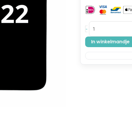
-
In winkelmandje