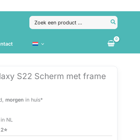
Zoeken
naar:
ntact
axy S22 Scherm met frame
d,
morgen
in huis*
in NL
,2⭐️