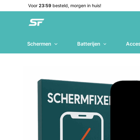
Ga
🚚
Voor
23:59
besteld, morgen in huis!
naar
de
inhoud
Schermen
Batterijen
Acces