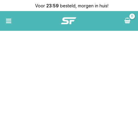
Ga
Samsung
🚚
Voor
23:59
besteld, morgen in huis!
naar
Galaxy
de
S22+
inhoud
Scherm
met
frame
aantal