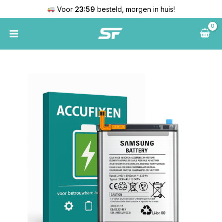
Ga
Voor
23:59
besteld, morgen in huis!
naar
de
inhoud
Samsung
Galaxy
S21
ultra
Batterij
aantal