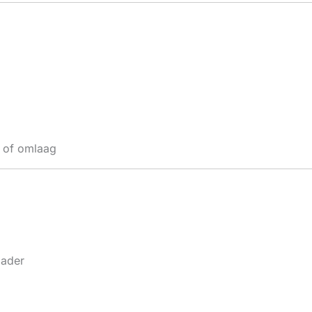
g of omlaag
lader