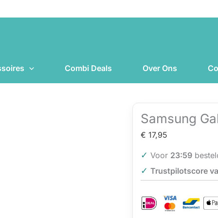
Samsung
Galaxy
S21+
Accu
Batterij
soires
Combi Deals
Over Ons
Co
aantal
Samsung Gal
€
17,95
✓
Voor
23:59
bestel
✓
Trustpilotscore va