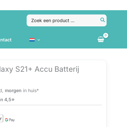
Zoeken
naar:
ntact
axy S21+ Accu Batterij
d,
morgen
in huis*
n 4,5⭐️