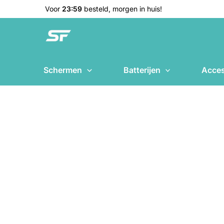
Ga
🚚
Voor
23:59
besteld, morgen in huis!
naar
de
inhoud
Schermen
Batterijen
Acces