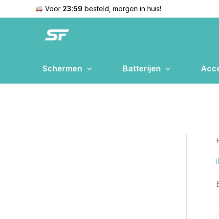
Ga
Voor
23:59
besteld, morgen in huis!
naar
de
inhoud
Schermen
Batterijen
Acce