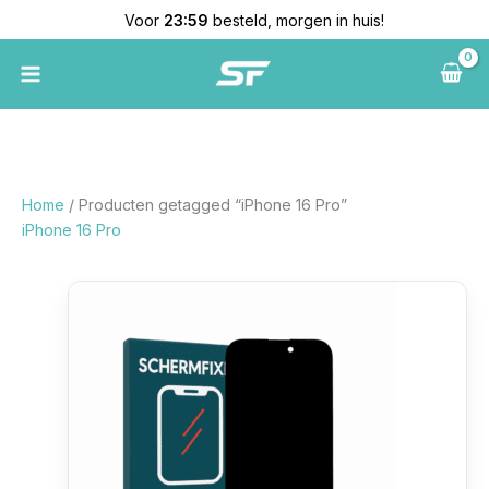
Ga
🚚
Voor
23:59
besteld, morgen in huis!
naar
de
inhoud
Home
/ Producten getagged “iPhone 16 Pro”
iPhone 16 Pro