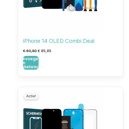
iPhone 14 OLED Combi Deal
€
93,80
€
85,85
Toevoegen
aan
winkelwagen
Oorspronkelijke
Huidige
prijs
prijs
Actie!
was:
is:
€ 53,80.
€ 47,85.