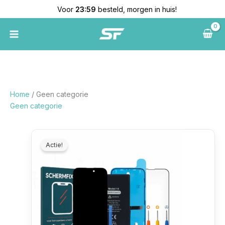
Ga
🚚
Voor
23:59
besteld, morgen in huis!
naar
de
inhoud
Home
/ Geen categorie
Geen categorie
Oorspronkelijke
Huidige
prijs
prijs
Actie!
was:
is:
€ 93,80.
€ 85,85.